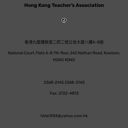
Hong Kong Teacher’s Association
香港九龍彌敦道二四二號立信大廈八樓A-B座
National Court, Flats A-B 7th floor, 242 Nathan Road, Kowloon,
HONG KONG
2368-2145 2368-2145
Fax: 2722-4813
hkta1934@yahoo.com.hk