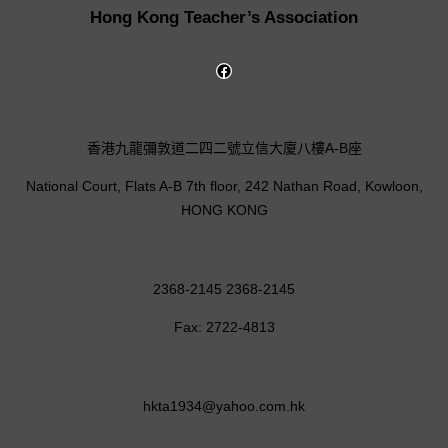
Hong Kong Teacher’s Association
香港九龍彌敦道二四二號立信大廈八樓A-B座
National Court, Flats A-B 7th floor, 242 Nathan Road, Kowloon,
HONG KONG
2368-2145 2368-2145
Fax: 2722-4813
hkta1934@yahoo.com.hk