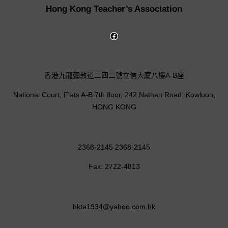
Hong Kong Teacher’s Association
香港九龍彌敦道二四二號立信大廈八樓A-B座
National Court, Flats A-B 7th floor, 242 Nathan Road, Kowloon,
HONG KONG
2368-2145 2368-2145
Fax: 2722-4813
hkta1934@yahoo.com.hk