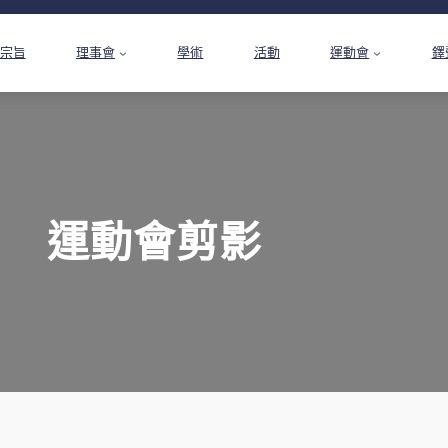
宗旨
理事會
學術
活動
運動會
鐸
運動會剪影