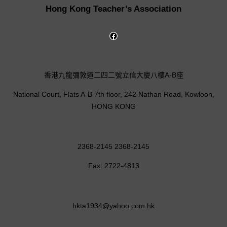
Hong Kong Teacher’s Association
香港九龍彌敦道二四二號立信大廈八樓A-B座
National Court, Flats A-B 7th floor, 242 Nathan Road, Kowloon,
HONG KONG
2368-2145 2368-2145
Fax: 2722-4813
hkta1934@yahoo.com.hk