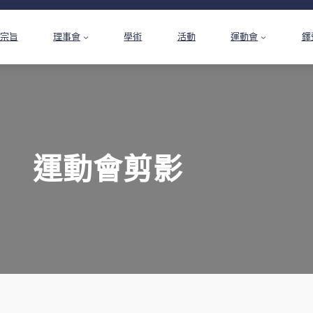
宗旨
理事會
學術
活動
運動會
鐸
運動會剪影