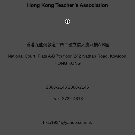
Hong Kong Teacher’s Association
香港九龍彌敦道二四二號立信大廈八樓A-B座
National Court, Flats A-B 7th floor, 242 Nathan Road, Kowloon,
HONG KONG
2368-2145 2368-2145
Fax: 2722-4813
hkta1934@yahoo.com.hk