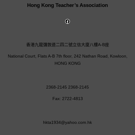
Hong Kong Teacher’s Association
香港九龍彌敦道二四二號立信大廈八樓A-B座
National Court, Flats A-B 7th floor, 242 Nathan Road, Kowloon,
HONG KONG
2368-2145 2368-2145
Fax: 2722-4813
hkta1934@yahoo.com.hk