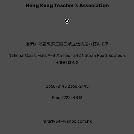
Hong Kong Teacher’s Association
香港九龍彌敦道二四二號立信大廈八樓A-B座
National Court, Flats A-B 7th floor, 242 Nathan Road, Kowloon,
HONG KONG
2368-2145 2368-2145
Fax: 2722-4813
hkta1934@yahoo.com.hk