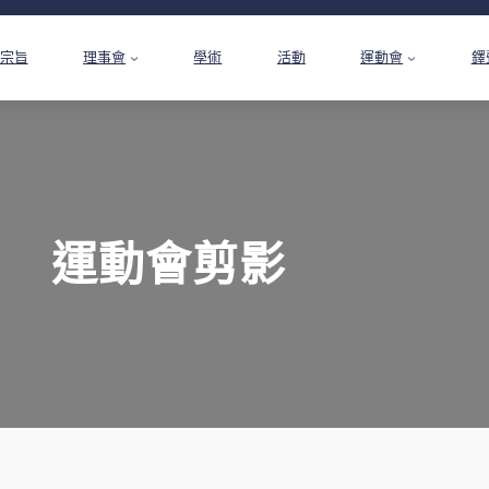
宗旨
理事會
學術
活動
運動會
鐸
運動會剪影