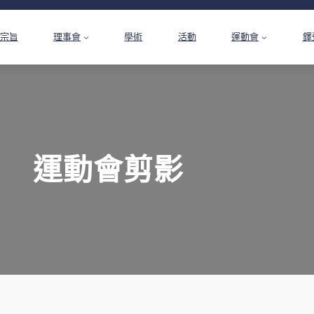
宗旨
理事會
學術
活動
運動會
鐸
運動會剪影