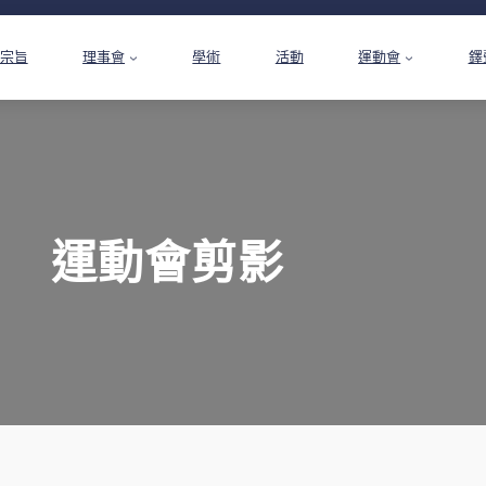
宗旨
理事會
學術
活動
運動會
鐸
運動會剪影