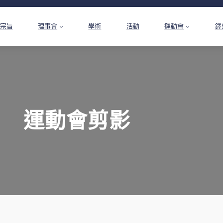
宗旨
理事會
學術
活動
運動會
鐸
運動會剪影