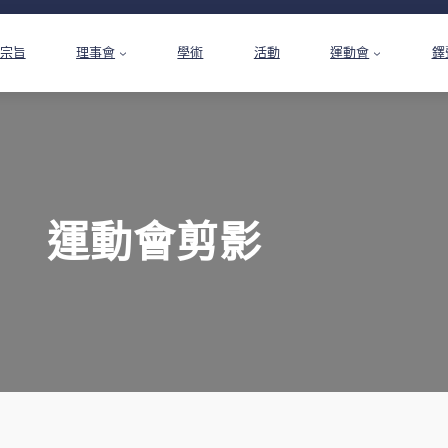
宗旨
理事會
學術
活動
運動會
鐸
運動會剪影