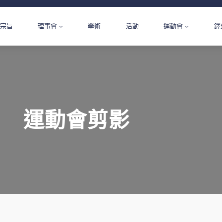
宗旨
理事會
學術
活動
運動會
鐸
運動會剪影