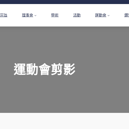
宗旨
理事會
學術
活動
運動會
鐸
運動會剪影