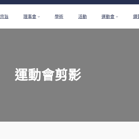
宗旨
理事會
學術
活動
運動會
鐸
運動會剪影