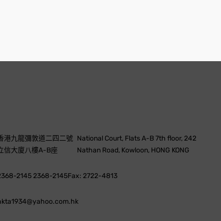
香港九龍彌敦道二四二號
National Court, Flats A-B 7th floor, 242
立信大廈八樓A-B座
Nathan Road, Kowloon, HONG KONG
2368-2145 2368-2145
Fax: 2722-4813
hkta1934@yahoo.com.hk