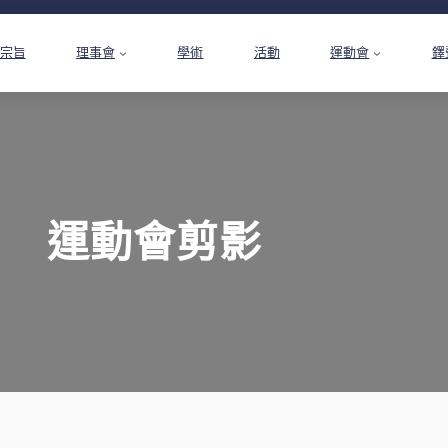
宗旨
理事會
學術
活動
運動會
鐸
運動會剪影