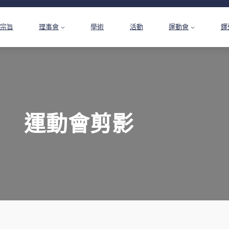
宗旨
理事會
學術
活動
運動會
鐸
運動會剪影