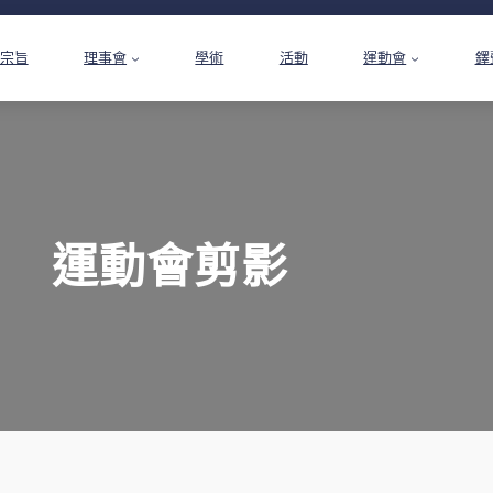
宗旨
理事會
學術
活動
運動會
鐸
運動會剪影