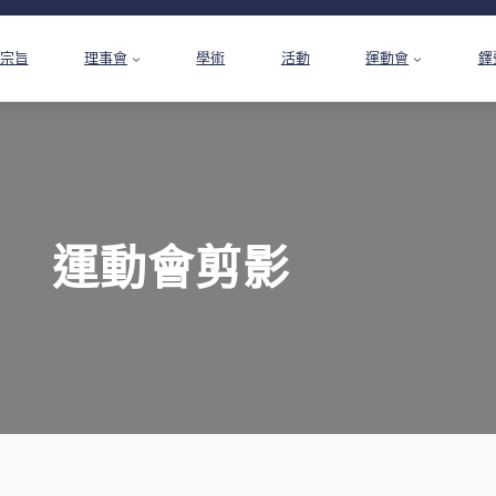
宗旨
理事會
學術
活動
運動會
鐸
運動會剪影