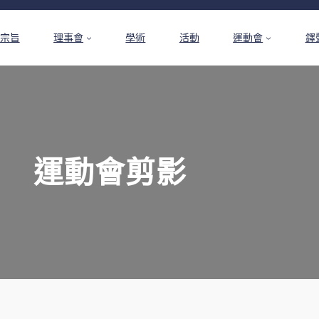
宗旨
理事會
學術
活動
運動會
鐸
運動會剪影