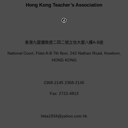
Hong Kong Teacher’s Association
香港九龍彌敦道二四二號立信大廈八樓A-B座
National Court, Flats A-B 7th floor, 242 Nathan Road, Kowloon,
HONG KONG
2368-2145 2368-2145
Fax: 2722-4813
hkta1934@yahoo.com.hk