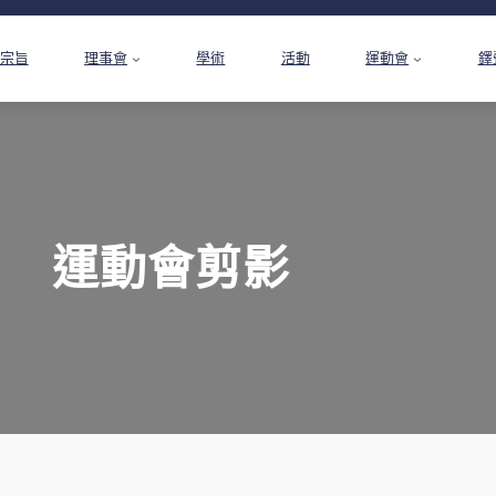
宗旨
理事會
學術
活動
運動會
鐸
運動會剪影