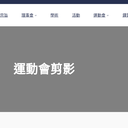
宗旨
理事會
學術
活動
運動會
鐸
運動會剪影