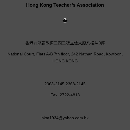
Hong Kong Teacher’s Association
香港九龍彌敦道二四二號立信大廈八樓A-B座
National Court, Flats A-B 7th floor, 242 Nathan Road, Kowloon,
HONG KONG
2368-2145 2368-2145
Fax: 2722-4813
hkta1934@yahoo.com.hk