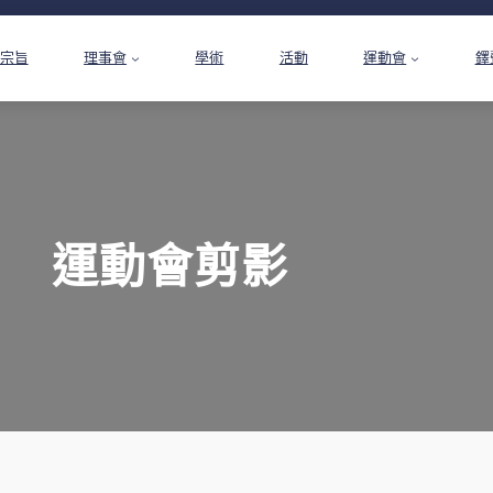
宗旨
理事會
學術
活動
運動會
鐸
運動會剪影