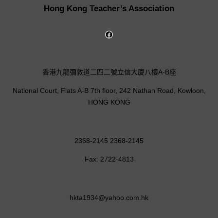
Hong Kong Teacher’s Association
香港九龍彌敦道二四二號立信大廈八樓A-B座
National Court, Flats A-B 7th floor, 242 Nathan Road, Kowloon,
HONG KONG
2368-2145 2368-2145
Fax: 2722-4813
hkta1934@yahoo.com.hk