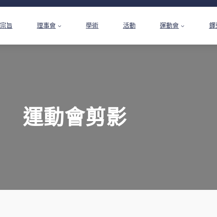
宗旨
理事會
學術
活動
運動會
鐸
運動會剪影