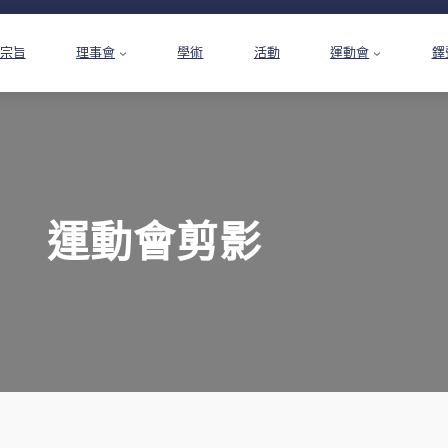
宗旨
理事會
學術
活動
運動會
鐸
運動會剪影