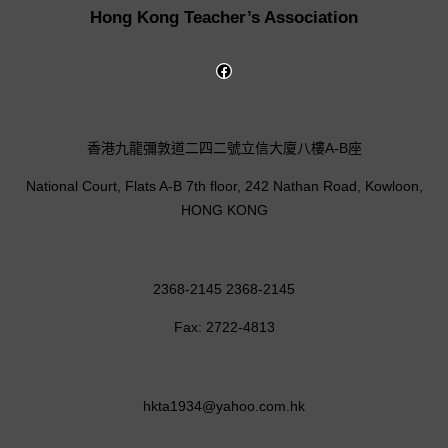
Hong Kong Teacher’s Association
香港九龍彌敦道二四二號立信大廈八樓A-B座
National Court, Flats A-B 7th floor, 242 Nathan Road, Kowloon,
HONG KONG
2368-2145 2368-2145
Fax: 2722-4813
hkta1934@yahoo.com.hk