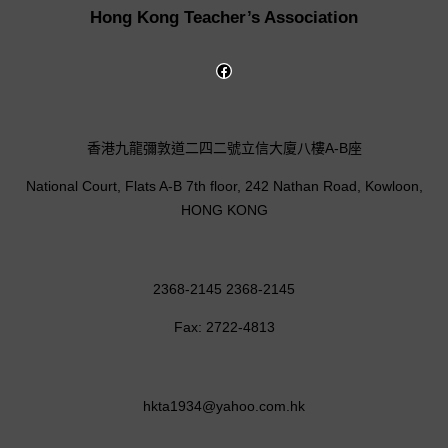
Hong Kong Teacher’s Association
香港九龍彌敦道二四二號立信大廈八樓A-B座
National Court, Flats A-B 7th floor, 242 Nathan Road, Kowloon,
HONG KONG
2368-2145 2368-2145
Fax: 2722-4813
hkta1934@yahoo.com.hk