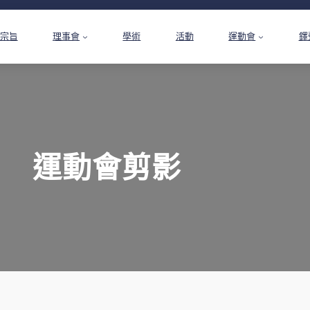
宗旨
理事會
學術
活動
運動會
鐸
運動會剪影