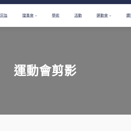
宗旨
理事會
學術
活動
運動會
鐸
運動會剪影