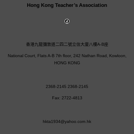
Hong Kong Teacher’s Association
香港九龍彌敦道二四二號立信大廈八樓A-B座
National Court, Flats A-B 7th floor, 242 Nathan Road, Kowloon,
HONG KONG
2368-2145 2368-2145
Fax: 2722-4813
hkta1934@yahoo.com.hk