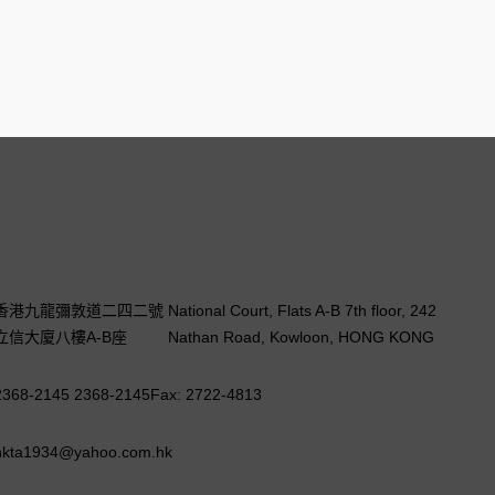
香港九龍彌敦道二四二號
National Court, Flats A-B 7th floor, 242
立信大廈八樓A-B座
Nathan Road, Kowloon, HONG KONG
2368-2145 2368-2145
Fax: 2722-4813
hkta1934@yahoo.com.hk