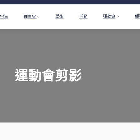
宗旨
理事會
學術
活動
運動會
鐸
運動會剪影