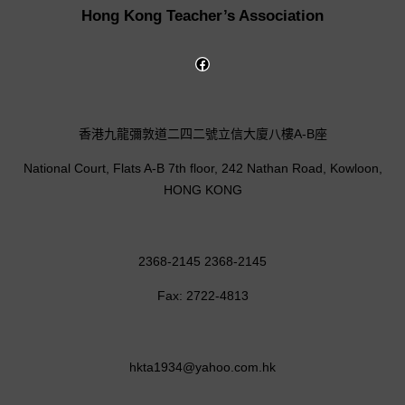
Hong Kong Teacher’s Association
香港九龍彌敦道二四二號立信大廈八樓A-B座
National Court, Flats A-B 7th floor, 242 Nathan Road, Kowloon,
HONG KONG
2368-2145 2368-2145
Fax: 2722-4813
hkta1934@yahoo.com.hk