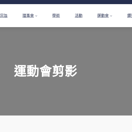
宗旨
理事會
學術
活動
運動會
鐸
運動會剪影