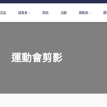
宗旨
理事會
學術
活動
運動會
鐸
運動會剪影