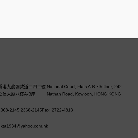
香港九龍彌敦道二四二號
National Court, Flats A-B 7th floor, 242
立信大廈八樓A-B座
Nathan Road, Kowloon, HONG KONG
2368-2145 2368-2145
Fax: 2722-4813
hkta1934@yahoo.com.hk