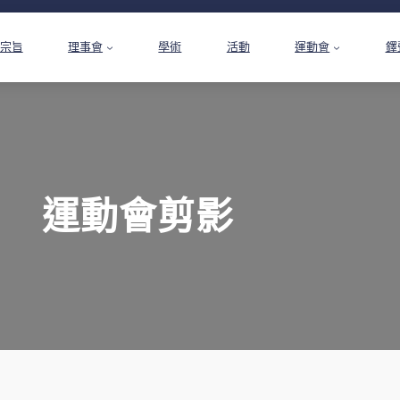
宗旨
理事會
學術
活動
運動會
鐸
運動會剪影