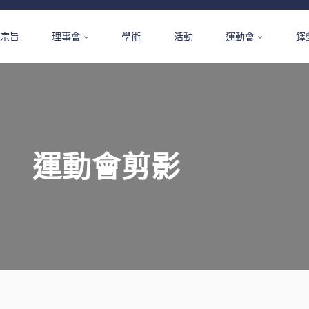
宗旨
理事會
學術
活動
運動會
鐸
運動會剪影