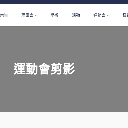
宗旨
理事會
學術
活動
運動會
鐸
運動會剪影