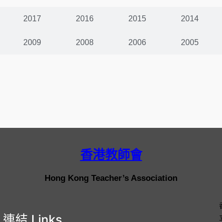
2017
2016
2015
2014
2009
2008
2006
2005
香港教師會
Hong Kong Teacher’s Association
連結 Links