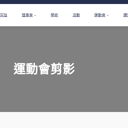
宗旨
理事會
學術
活動
運動會
鐸
運動會剪影