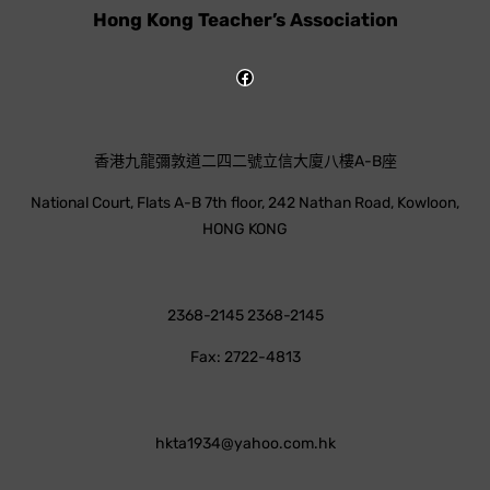
Hong Kong Teacher’s Association
香港九龍彌敦道二四二號立信大廈八樓A-B座
National Court, Flats A-B 7th floor, 242 Nathan Road, Kowloon,
HONG KONG
2368-2145 2368-2145
Fax: 2722-4813
hkta1934@yahoo.com.hk