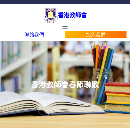
跳
至
香港教師會
主
要
內
聯絡我們
加入我們
容
香港教師會春節聯歡