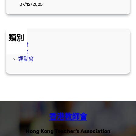
5
動
07/12/2025
)
」
全
徴
港
文
教
比
類別
師
賽
學術
田
活動
徑
運動會
運
動
香港教師會
Hong Kong Teacher’s Association