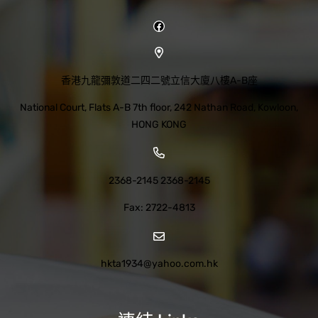
Facebook
香港九龍彌敦道二四二號立信大廈八樓A-B座
National Court, Flats A-B 7th floor, 242 Nathan Road, Kowloon,
HONG KONG
2368-2145 2368-2145
Fax: 2722-4813
hkta1934@yahoo.com.hk