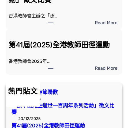
會
春
香港教師會主辦之「孫…
節
:
Read More
聯
「
歡
孫
中
第41屆(2025)全港教師田徑運動
山
先
香港教師會2025年…
生
:
Read More
逝
第
世
4
一
1
熱門貼文
百
香港教師會春節聯歡
屆
周
27/03/2026
(
年
「孫中山先生逝世一百周年系列活動」徴文比
2
系
賽
0
列
20/12/2025
2
第41屆(2025)全港教師田徑運動
活