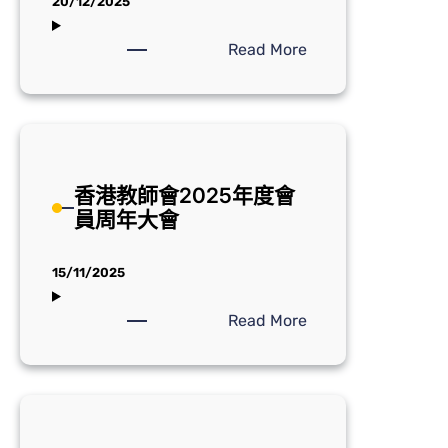
20/12/2025
:
Read More
「孫
中
山
先
生
香港教師會2025年度會
逝
員周年大會
世
一
百
15/11/2025
周
年
:
Read More
系
香
列
港
活
教
動」
師
徴
會