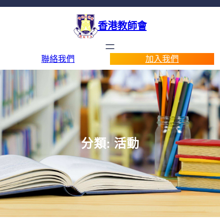
跳
至
香港教師會
主
要
內
聯絡我們
加入我們
容
分類:
活動