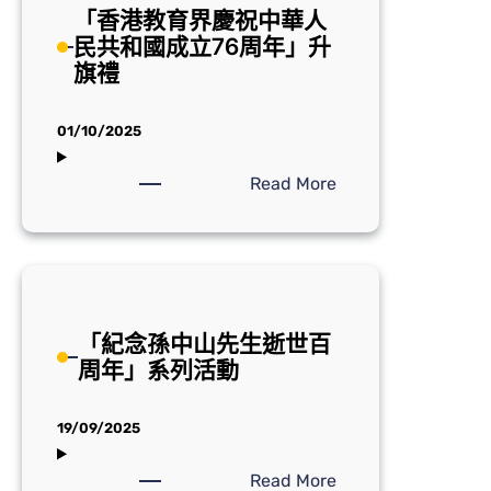
文
「香港教育界慶祝中華人
2025
比
民共和國成立76周年」升
年
賽
旗禮
度
會
員
01/10/2025
周
年
:
Read More
大
「香
會
港
教
育
界
「紀念孫中山先生逝世百
慶
周年」系列活動
祝
中
華
19/09/2025
人
民
:
Read More