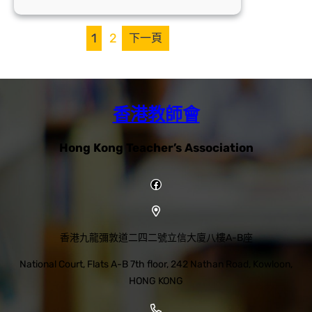
港
與
1
2
下一頁
內
地
校
長
香港教師會
論
壇
Hong Kong Teacher’s Association
Facebook
香港九龍彌敦道二四二號立信大廈八樓A-B座
National Court, Flats A-B 7th floor, 242 Nathan Road, Kowloon,
HONG KONG