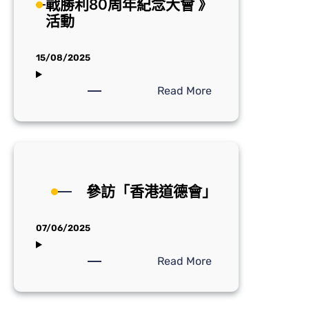
戰勝利80周年紀念大會 》
祝
活動
中
華
人
15/08/2025
民
共
:
Read More
和
香
國
港
成
教
立
師
七
會
十
參訪「香港道德會」
理
六
事
周
出
07/06/2025
年
席
聯
《抗
:
Read More
歡
戰
參
宴
勝
訪
會」
利