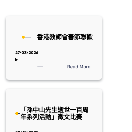
香港教師會春節聯歡
27/03/2026
:
Read More
香
港
教
師
會
「孫中山先生逝世一百周
春
年系列活動」徴文比賽
節
聯
歡