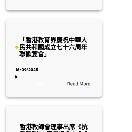
共
「紀
和
念
國
孫
成
中
立
山
76
「香港教育界慶祝中華人
先
周
民共和國成立七十六周年
生
年」
聯歡宴會」
逝
升
世
旗
百
16/09/2025
禮
周
年」
:
Read More
系
「香
列
港
活
教
動
育
界
香港教師會理事出席《抗
慶