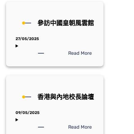
「香
80
港
周
道
年
參訪中國皇朝風雲館
德
紀
會」
念
27/05/2025
大
會
:
Read More
》
參
活
訪
動
中
國
皇
香港與內地校長論壇
朝
風
雲
09/05/2025
館
:
Read More
香