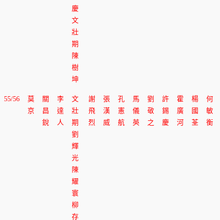
慶
文
壯
期
陳
樹
坤
55/56
莫
關
李
文
謝
張
孔
馬
劉
許
霍
楊
何
京
昌
達
壯
飛
漢
憲
儀
敬
錫
廣
國
敏
銳
人
期
烈
威
航
英
之
慶
河
荃
衡
劉
輝
光
陳
耀
寰
柳
存