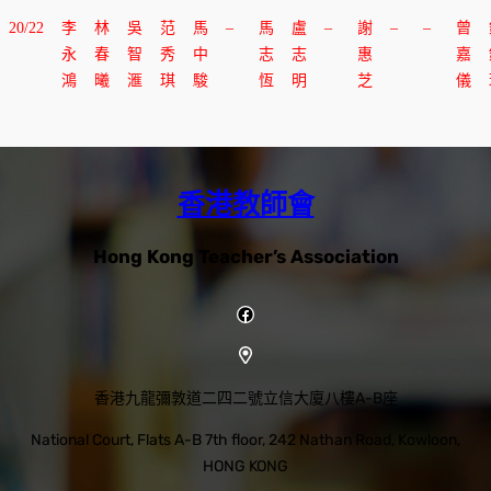
20/22
李
林
吳
范
馬
–
馬
盧
–
謝
–
–
曾
永
春
智
秀
中
志
志
惠
嘉
鴻
曦
滙
琪
駿
恆
明
芝
儀
香港教師會
Hong Kong Teacher’s Association
Facebook
香港九龍彌敦道二四二號立信大廈八樓A-B座
National Court, Flats A-B 7th floor, 242 Nathan Road, Kowloon,
HONG KONG