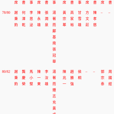
席
書
事
席
書
事
席
書
事
席
書
席
書
78/80
謝
何
李
陳
張
湯
黃
高
甘
方
陳
–
–
秉
澤
思
永
潤
著
宗
家
雪
文
孝
鈞
乾
泌
雄
泉
而
菶
裕
雄
莊
慈
鄺
基
南
張
冠
華
80/82
謝
龔
馬
陳
李
湯
陳
趙
侯
–
–
鄧
周
秉
慶
小
一
汝
著
兆
勝
桐
宗
國
鈞
榮
堅
東
雄
而
一
強
泰
經
鍾
志
充
黃