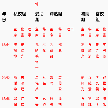
坤
年
私校組
受助
津貼組
補助
官校
份
組
組
組
主
秘
理
主
秘
主
秘
理事
主
秘
主
秘
席
書
事
席
書
席
書
席
書
席
書
63/64
陳
楊
–
孔
巫
張
鄧
–
劉
丘
曾
李
樹
德
納
傑
毓
恩
輝
維
幹
思
坤
光
德
昆
光
清
雄
義
修
士
64/65
陳
古
–
馬
巫
鄧
袁
–
劉
丘
李
錢
樹
茂
儀
傑
恩
伯
輝
維
思
世
坤
建
英
盈
光
清
義
年
65/66
鄭
江
–
李
馬
鄧
潘
–
丘
劉
鄭
陳
潤
松
美
儀
恩
柏
維
輝
漢
永