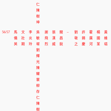
仁
陳
樹
坤
56/57
馬
文
李
吳
謝
張
關
–
劉
許
霍
楊
黃
儀
壯
炎
敏
飛
漢
昌
敬
錫
廣
國
維
英
期
玲
墀
烈
威
銳
之
慶
河
荃
琩
劉
輝
光
陳
耀
寰
柳
存
仁
陳
樹