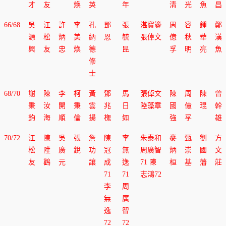
才
友
煥
英
年
清
光
魚
昌
66/68
吳
江
許
李
孔
鄧
張
湛寶鎏
周
容
鍾
鄭
源
松
炳
美
納
恩
毓
張倬文
億
秋
華
漢
興
友
忠
煥
德
昆
孚
明
亮
魚
修
士
68/70
謝
陳
李
柯
黃
鄧
馬
張倬文
陳
周
陳
曾
秉
汝
開
秉
雲
兆
日
陸藻章
國
億
琨
幹
鈞
海
順
倫
揚
槐
如
強
孚
雄
70/72
江
陳
吳
張
詹
陳
李
朱泰和
麥
甄
劉
方
松
陞
廣
銳
功
冠
無
周廣智
炳
崇
國
文
友
鸛
元
讓
成
逸
71 陳
桓
基
藩
莊
71
71
志鴻72
李
周
無
廣
逸
智
72
72