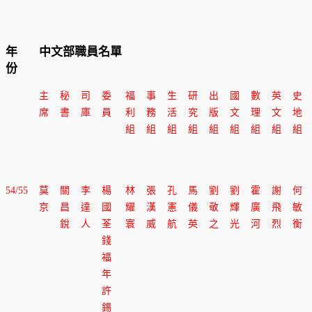
年
中文部職員名單
份
主
秘
司
委
福
事
生
研
出
國
數
英
史
席
書
庫
員
利
務
活
究
版
文
理
文
地
組
組
組
組
組
組
組
組
組
54/55
莫
關
李
楊
林
張
孔
馬
劉
劉
霍
謝
何
京
昌
達
國
耀
漢
憲
儀
敬
輝
廣
飛
敏
銳
人
荃
寰
威
航
英
之
光
河
烈
衡
錢
福
年
許
錫