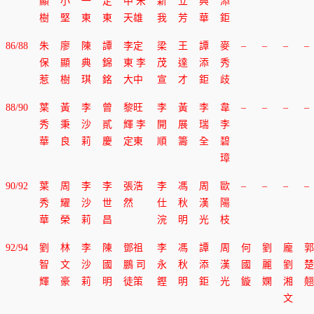
顯
小
一
定
中 宋
新
立
興
添
樹
堅
東
東
天雄
我
芳
華
鉅
86/88
朱
廖
陳
譚
李定
梁
王
譚
麥
–
–
–
–
保
顯
典
錦
東 李
茂
達
添
秀
惹
樹
琪
銘
大中
宣
才
鉅
歧
88/90
葉
黃
李
曾
黎旺
李
黃
李
韋
–
–
–
–
秀
秉
沙
貳
輝 李
開
展
瑞
李
華
良
莉
慶
定東
順
籌
全
碧
璋
90/92
葉
周
李
李
張浩
李
馮
周
歐
–
–
–
–
秀
耀
沙
世
然
仕
秋
漢
陽
華
榮
莉
昌
浣
明
光
枝
92/94
劉
林
李
陳
鄧祖
李
馮
譚
周
何
劉
龐
郭
智
文
沙
國
鵬 司
永
秋
添
漢
國
麗
劉
楚
輝
豪
莉
明
徒策
鏗
明
鉅
光
鏇
嫻
湘
翹
文