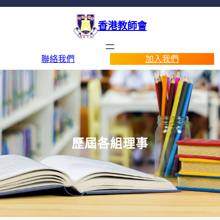
跳
至
香港教師會
主
要
內
聯絡我們
加入我們
容
歷屆各組理事