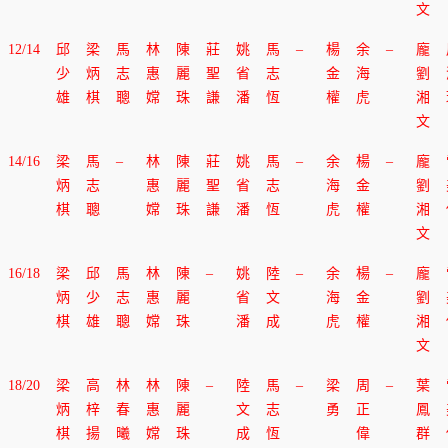
文
12/14
邱
梁
馬
林
陳
莊
姚
馬
–
楊
余
–
龐
少
炳
志
惠
麗
聖
省
志
金
海
劉
雄
棋
聰
嫦
珠
謙
潘
恆
權
虎
湘
文
14/16
梁
馬
–
林
陳
莊
姚
馬
–
余
楊
–
龐
炳
志
惠
麗
聖
省
志
海
金
劉
棋
聰
嫦
珠
謙
潘
恆
虎
權
湘
文
16/18
梁
邱
馬
林
陳
–
姚
陸
–
余
楊
–
龐
炳
少
志
惠
麗
省
文
海
金
劉
棋
雄
聰
嫦
珠
潘
成
虎
權
湘
文
18/20
梁
高
林
林
陳
–
陸
馬
–
梁
周
–
葉
炳
梓
春
惠
麗
文
志
勇
正
鳳
棋
揚
曦
嫦
珠
成
恆
偉
群