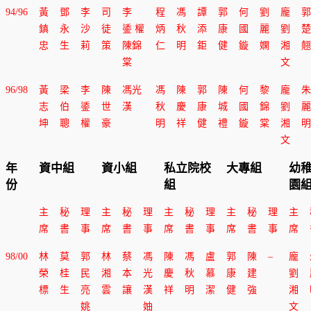
94/96
黃
鄧
李
司
李
程
馮
譚
郭
何
劉
龐
郭
鎮
永
沙
徒
鋈 權
炳
秋
添
康
國
麗
劉
楚
忠
生
莉
策
陳錦
仁
明
鉅
健
鏇
嫻
湘
翹
棠
文
96/98
黃
梁
李
陳
馮光
馮
陳
郭
陳
何
黎
龐
朱
志
伯
鋈
世
漢
秋
慶
康
城
國
錦
劉
麗
坤
聰
權
豪
明
祥
健
禮
鏇
棠
湘
明
文
年
資中組
資小組
私立院校
大專組
幼
份
組
園
主
秘
理
主
秘
理
主
秘
理
主
秘
理
主
席
書
事
席
書
事
席
書
事
席
書
事
席
98/00
林
莫
郭
林
蔡
馮
陳
馮
盧
郭
陳
–
龐
榮
桂
民
湘
本
光
慶
秋
慕
康
建
劉
標
生
亮
雲
讓
漢
祥
明
潔
健
強
湘
姚
妯
文