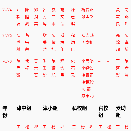
72/74
江
陳
鄧
呂
袁
戴
陳
楊寶正
–
–
黃
高
松
陞
潤
壽
昌
文
志
歐孟堅
秉
錦
友
鸛
棠
瑋
本
品
鴻
良
超
74/76
陳
黃
–
謝
陳
潘
程
陳志鴻
–
–
高
陳
陞
宗
秉
耀
柏
灼
鄧念祖
錦
孝
鸛
菶
鈞
旭
年
民
超
慈
76/78
陳
侯
黃
謝
陳
程
包
李思泌
–
–
王
陳
陞
桐
宗
秉
耀
灼
石
李達如
齊
孝
鸛
菶
鈞
旭
民
元
楊寶正
樂
慈
楊錦珍
78 鄺
基南78
年
津中組
津小組
私校組
官校
受助
份
組
組
主
秘
理
主
秘
理
主
秘
理
主
秘
主
秘