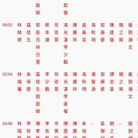
啟
鉅
榮
傑
00/02
林
莫
郭
蔡
司
馮
陳
盧
馮
郭
陳
關
龐
榮
桂
民
本
徒
光
慶
慕
秋
康
建
之
劉
標
生
亮
讓
策
漢
祥
潔
明
健
強
英
湘
林
李
文
日
少
豐
鶴
02/04
林
朱
莫
李
司
馮
陳
馮
湯
郭
譚
關
龐
瑞
保
桂
少
徒
光
慶
秋
智
康
志
之
劉
馨
慈
生
鶴
策
漢
祥
明
源
健
基
英
湘
姚
李
文
啟
鋈
榮
權
04/06
林
李
陳
李
岑
陳
陳
朱
–
黃
關
–
龐
瑞
秋
孝
長
美
建
慶
保
樹
之
劉