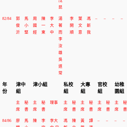
戊
昆
82/84
郭
馬
周
陳
李
湯
李
葉
馮
–
–
–
–
俊
小
國
一
大
著
開
文
新
沂
堅
經
東
中
而
順
意
我
李
汝
雄
吳
道
常
年
津中
津小組
私校
大專
官校
幼稚
份
組
組
組
組
園組
主
秘
主
秘
理事
主
秘
主
秘
主
秘
主
秘
席
書
席
書
席
書
席
書
席
書
席
書
84/86
廖
馬
陳
李
李大
馮
陳
黃
譚
–
–
–
–