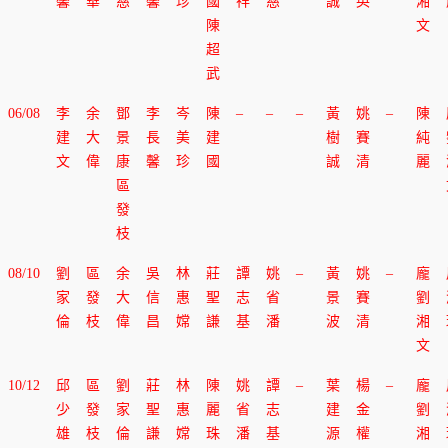
馨
華
慈
馨
珍
國
祥
慈
誠
英
湘
陳
文
超
武
06/08
李
余
鄧
李
岑
陳
–
–
–
黃
姚
–
陳
建
大
景
長
美
建
樹
賽
純
文
偉
康
馨
珍
國
誠
清
麗
區
發
枝
08/10
劉
區
余
吳
林
莊
譚
姚
–
黃
姚
–
龐
家
發
大
信
惠
聖
志
省
景
賽
劉
倫
枝
偉
昌
嫦
謙
基
潘
波
清
湘
文
10/12
邱
區
劉
莊
林
陳
姚
譚
–
葉
楊
–
龐
少
發
家
聖
惠
麗
省
志
建
金
劉
雄
枝
倫
謙
嫦
珠
潘
基
源
權
湘