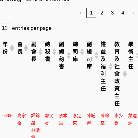
‹
1
2
3
4
›
entries per page
年
會
副
總
副
總
副
權
教
學
份
長
會
秘
總
司
總
益
育
術
長
書
秘
庫
司
及
及
主
書
庫
福
社
任
利
會
主
政
任
策
主
任
年
會
副
總
副
總
副
權
教
學
04/06
高家
譚錦
郭民
蔡本
李定
陳城
陳錦
李少
葉建
份
長
會
秘
總
司
總
益
育
術
裕
銘
亮
讓
東
禮
棠
鶴
源
長
書
秘
庫
司
及
及
主
林湘
書
庫
福
社
任
雲