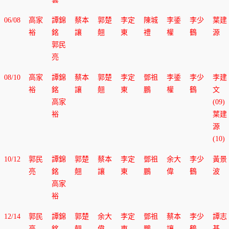
利
會
主
政
06/08
高家
譚錦
蔡本
郭楚
李定
陳城
李鋈
李少
葉建
任
策
裕
銘
讓
翹
東
禮
權
鶴
源
主
郭民
任
亮
08/10
高家
譚錦
蔡本
郭楚
李定
鄧祖
李鋈
李少
李建
裕
銘
讓
翹
東
鵬
權
鶴
文
高家
(09)
裕
葉建
源
(10)
10/12
郭民
譚錦
郭楚
蔡本
李定
鄧祖
余大
李少
黃景
亮
銘
翹
讓
東
鵬
偉
鶴
波
高家
裕
12/14
郭民
譚錦
郭楚
余大
李定
鄧祖
蔡本
李少
譚志
亮
銘
翹
偉
東
鵬
讓
鶴
基