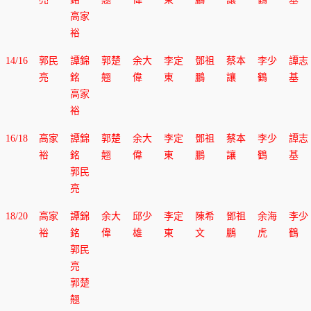
高家
裕
14/16
郭民
譚錦
郭楚
余大
李定
鄧祖
蔡本
李少
譚志
亮
銘
翹
偉
東
鵬
讓
鶴
基
高家
裕
16/18
高家
譚錦
郭楚
余大
李定
鄧祖
蔡本
李少
譚志
裕
銘
翹
偉
東
鵬
讓
鶴
基
郭民
亮
18/20
高家
譚錦
余大
邱少
李定
陳希
鄧祖
余海
李少
裕
銘
偉
雄
東
文
鵬
虎
鶴
郭民
亮
郭楚
翹