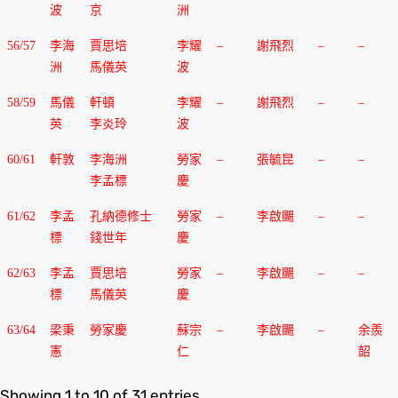
波
京
洲
56/57
李海
賈思培
李耀
–
謝飛烈
–
–
洲
馬儀英
波
58/59
馬儀
軒頓
李耀
–
謝飛烈
–
–
英
李炎玲
波
60/61
軒敦
李海洲
勞家
–
張毓昆
–
–
李孟標
慶
61/62
李孟
孔納德修士
勞家
–
李啟颺
–
–
標
錢世年
慶
62/63
李孟
賈思培
勞家
–
李啟颺
–
–
標
馬儀英
慶
63/64
梁秉
勞家慶
蘇宗
–
李啟颺
–
余羨
憲
仁
韶
Showing 1 to 10 of 31 entries