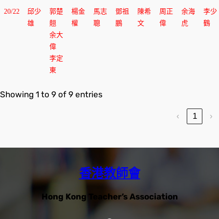
20/22
邱少
郭楚
楊金
馬志
鄧祖
陳希
周正
余海
李少
雄
翹
權
聰
鵬
文
偉
虎
鶴
余大
偉
李定
東
Showing 1 to 9 of 9 entries
‹
1
›
香港教師會
Hong Kong Teacher’s Association