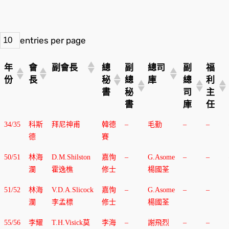
entries per page
年
會
副會長
總
副
總司
副
福
份
長
秘
總
庫
總
利
書
秘
司
主
書
庫
任
年
會
副會長
總
副
總司
副
福
34/35
科斯
拜尼神甫
韓德
–
毛勤
–
–
份
長
秘
總
庫
總
利
德
賽
書
秘
司
主
書
庫
任
50/51
林海
D.M.Shilston
嘉恂
–
G.Asome
–
–
瀾
霍逸樵
修士
楊國荃
51/52
林海
V.D.A.Slicock
嘉恂
–
G.Asome
–
–
瀾
李孟標
修士
楊國荃
55/56
李耀
T.H.Visick莫
李海
–
謝飛烈
–
–