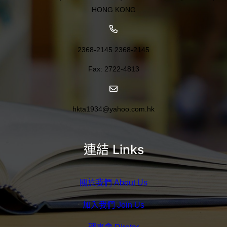
HONG KONG
2368-2145 2368-2145
Fax: 2722-4813
hkta1934@yahoo.com.hk
連結 Links
關於我們 About Us
加入我們 Join Us